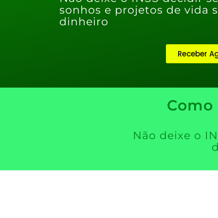
sonhos e projetos de vida
dinheiro
Receber A
Como
Não deixe o IN
d