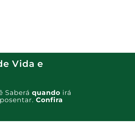
de Vida e
cê Saberá
quando
irá
aposentar.
Confira