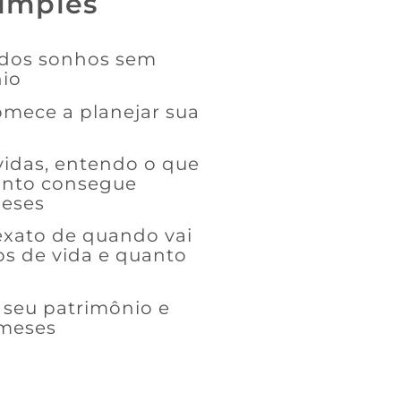
simples
 dos sonhos sem
nio
comece a planejar sua
vidas, entendo o que
anto consegue
meses
exato de quando vai
tos de vida e quanto
o seu patrimônio e
 meses