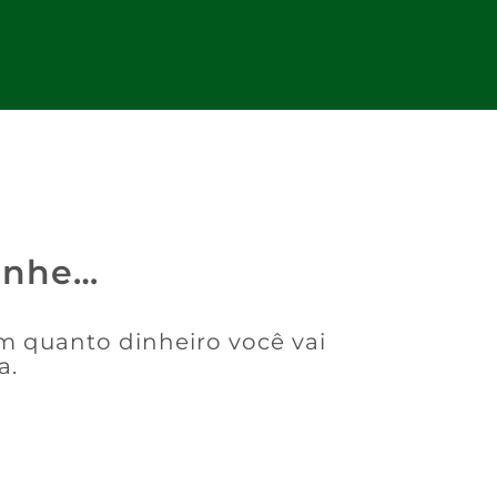
anhe…
om quanto dinheiro você vai
a.