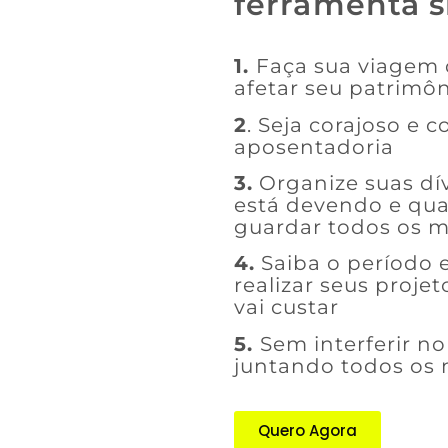
ferramenta 
1.
Faça sua viagem
afetar seu patrimô
2
. Seja corajoso e 
aposentadoria
3.
Organize suas dí
está devendo e qu
guardar todos os 
4.
Saiba o período 
realizar seus proje
vai custar
5.
Sem interferir n
juntando todos os
Quero Agora