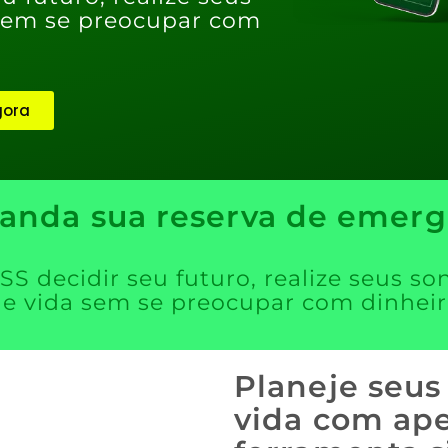
 sem se preocupar com
gora
anda sua reserva de emerg
SS decidir seu futuro, realize seus so
e vida sem se preocupar com dinhei
Planeje seus
vida com ape