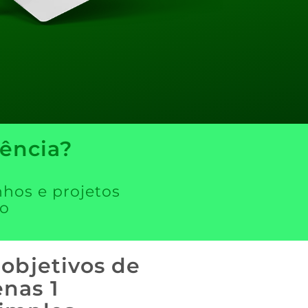
ência?
nhos e projetos
ro
 objetivos de
nas 1