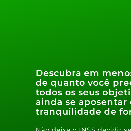
Descubra em menos
de quanto você prec
todos os seus objet
ainda se aposentar
tranquilidade de f
Não deixe o INSS decidir se