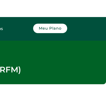
Meu Plano
OS
IRFM)