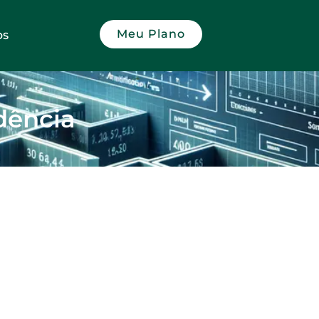
Meu Plano
OS
dência