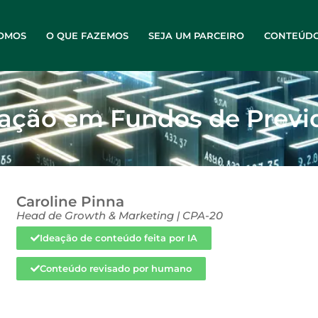
OMOS
O QUE FAZEMOS
SEJA UM PARCEIRO
CONTEÚD
ração em Fundos de Previ
Caroline Pinna
Head de Growth & Marketing | CPA-20
Ideação de conteúdo feita por IA
Conteúdo revisado por humano