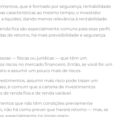
estimentos, que é formado por segurança, rentabilidade
uas características ao mesmo tempo, o investidor
 a liquidez, dando menos relevância à rentabilidade.
renda fixa são especialmente comuns
para
esse
perfil.
das de retorno, há mais previsibilidade e segurança.
esso
as — físicas ou jurídicas — que
têm um
s riscos no mercado financeiro. Então, se
você
for um
posto a assumir um pouco mais de riscos.
vestimentos, assumir mais risco pode trazer um
so, é comum que a carteira de investimentos
 de renda fixa e de renda variável.
iment
os que
não têm condições previamente
so
, não há como prever que haverá retorno — mas, se
ixa, especialmente no longo prazo.