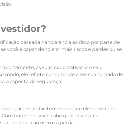
isão.
nvestidor?
sificação baseada na tolerância ao risco por
parte
de
 se
você
é capaz de tolerar mais riscos e perdas ou se
comportamento, as suas expectativas e o seu
se
modo, ele reflete como tende a ser sua
tomada de
do o aspecto da segurança.
estidor, fica mais fácil
entend
er que ele serve como
. Com base nele,
você
sabe qual deve ser a
ua tolerância ao risco e à perda.