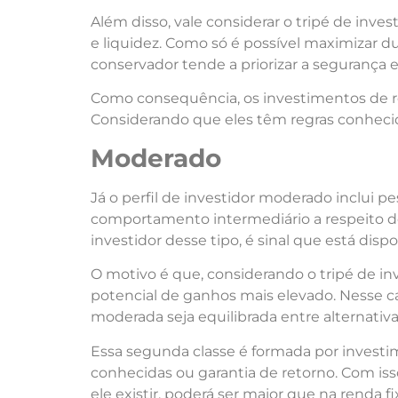
Além d
isso
, vale considerar o tripé de inv
e liquidez. Como só é
poss
ível maximizar d
conservador tende a priorizar a segurança e
Como consequência, os investimentos de 
Considerando que eles têm regras
conhec
i
Moderado
Já o perfil de investidor moderado inclui p
comportamento intermediário a respeito do
investidor d
esse
tipo, é sinal que está dis
O motivo é que, considerando o tripé de in
potencial de ganhos mais elevado. N
esse
ca
moderada seja equilibrada entre alternativas
Essa
segunda classe é formada por invest
conhec
idas ou garantia de retorno. Com
is
ele existir, poderá ser maior que na renda f