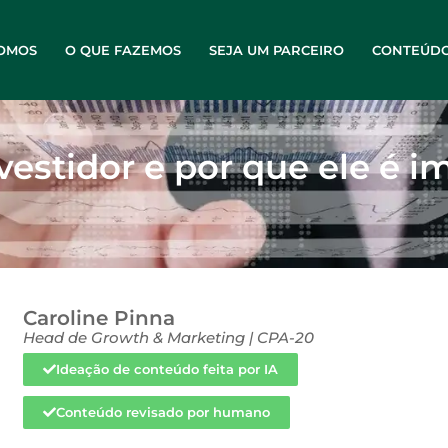
OMOS
O QUE FAZEMOS
SEJA UM PARCEIRO
CONTEÚD
nvestidor e por que ele é 
Caroline Pinna
Head de Growth & Marketing | CPA-20
Ideação de conteúdo feita por IA
Conteúdo revisado por humano