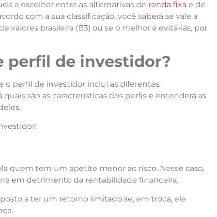
juda a escolher entre as alternativas de
renda fixa
e de
 acordo
com a
sua classificação,
você
saberá se vale a
 valores brasileira (B3) ou se o melhor é evitá-las, por
 perfil de investidor?
e o perfil de investidor inclui as diferentes
 quais são as características dos perfis e
entend
erá as
deles.
nvestidor!
pla quem tem um apetite menor ao risco. N
esse
caso,
rra em detrimento da rentabilidade financeira.
posto a ter um retorno limitado se, em troca, ele
nça.