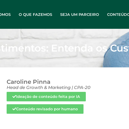
OMOS
O QUE FAZEMOS
SEJA UM PARCEIRO
CONTEÚD
stimentos: Entenda os Cus
Caroline Pinna
Head de Growth & Marketing | CPA-20
Ideação de conteúdo feita por IA
Conteúdo revisado por humano