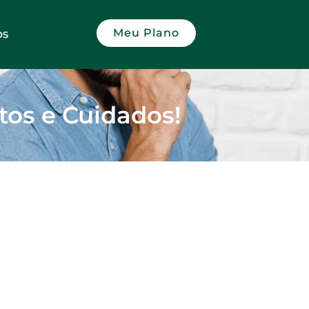
Meu Plano
OS
tos e Cuidados!