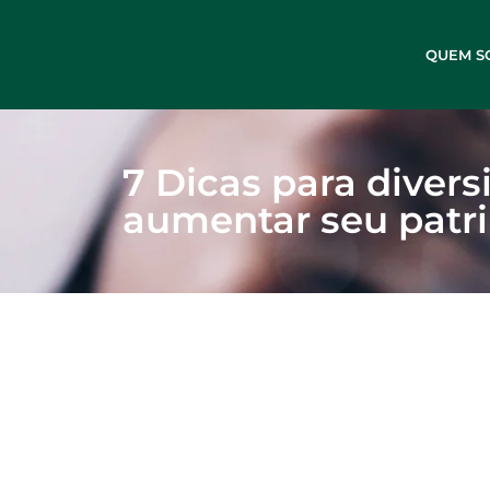
QUEM S
7 Dicas para divers
aumentar seu patr