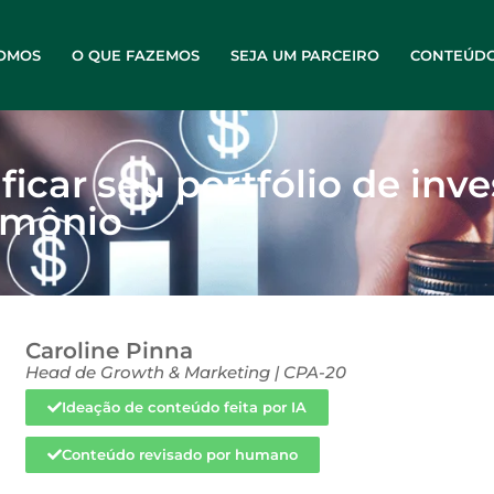
OMOS
O QUE FAZEMOS
SEJA UM PARCEIRO
CONTEÚD
ificar seu portfólio de inv
imônio
Caroline Pinna
Head de Growth & Marketing | CPA-20
Ideação de conteúdo feita por IA
Conteúdo revisado por humano